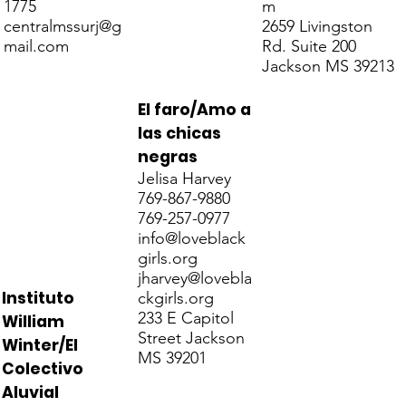
1775
m
centralmssurj@g
2659 Livingston
mail.com
Rd. Suite 200
Jackson MS 39213
El faro/Amo a
las chicas
negras
Jelisa Harvey
769-867-9880
769-257-0977
info@loveblack
girls.org
jharvey@lovebla
Instituto
ckgirls.org
233 E Capitol
William
Street Jackson
Winter/El
MS 39201
Colectivo
Aluvial