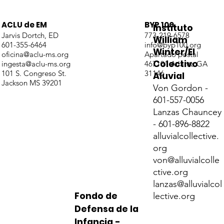
ACLU de EM
BYP 100
Instituto
Jarvis Dortch, ED
773-219-6578
William
601-355-6464
info@byp100.org
Winter/El
oficina@aclu-ms.org
Apartado postal
Colectivo
ingesta@aclu-ms.org
467101 Atlanta GA
101 S. Congreso St.
31146
Aluvial
Jackson MS 39201
Von Gordon -
601-557-0056
Lanzas Chauncey
- 601-896-8822
alluvialcollective.
org
von@alluvialcolle
ctive.org
lanzas@alluvialcol
Fondo de
lective.org
Defensa de la
Infancia -