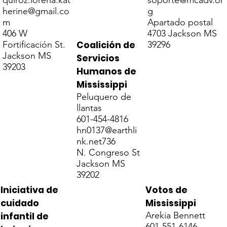
quiroz.lorena.kat
soporte@mcadv.or
herine@gmail.co
g
m
Apartado postal
406 W
4703 Jackson MS
Coalición de
Fortificación St.
39296
Jackson MS
Servicios
39203
Humanos de
Mississippi
Peluquero de
llantas
601-454-4816
hn0137@earthli
nk.net
736
N. Congreso St
Jackson MS
39202
Votos de
Iniciativa de
Mississippi
cuidado
Arekia Bennett
infantil de
601-551-6146