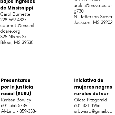
bajos ingresos
arekia@msvotes.or
de Mississippi
g
730
Carol Burnette
N. Jefferson Street
228-669-4827
Jackson, MS 39202
cburnett@mschil
dcare.org
325 Nixon St.
Biloxi, MS 39530
Presentarse
Iniciativa de
por la justicia
mujeres negras
racial (SURJ)
rurales del sur
Karissa Bowley -
Oleta Fitzgerald
601-566-5739
601-321-1966
Al-Lind - 859-333-
srbwisro@gmail.co