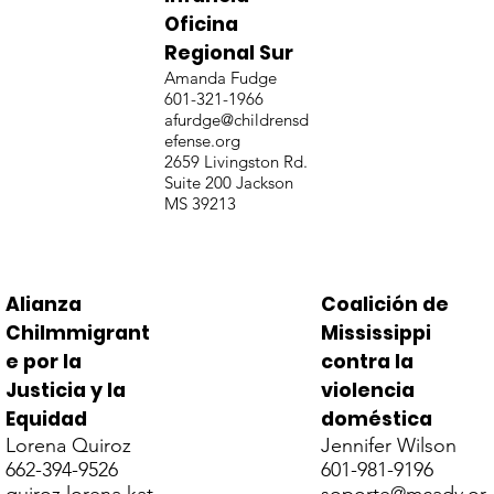
Oficina
Regional Sur
Amanda Fudge
601-321-1966
afurdge@childrensd
efense.org
2659 Livingston Rd.
Suite 200 Jackson
MS 39213
Alianza
Coalición de
ChiImmigrant
Mississippi
e por la
contra la
Justicia y la
violencia
Equidad
doméstica
Lorena Quiroz
Jennifer Wilson
662-394-9526
601-981-9196