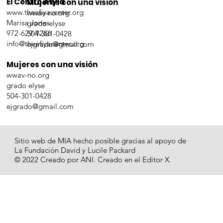
El Centro Afyia
Mujeres con una visión
www.theafiyacenter.org
wwav-no.org
Marisa Jones
grado elyse
972-629-9266
504-301-0428
info@theafiyacenter.org
ejgrado@gmail.com
Mujeres con una visión
wwav-no.org
grado elyse
504-301-0428
ejgrado@gmail.com
Sitio web de MIA hecho posible gracias al apoyo de
La Fundación David y Lucile Packard
© 2022 Creado por ANI. Creado en el Editor X.